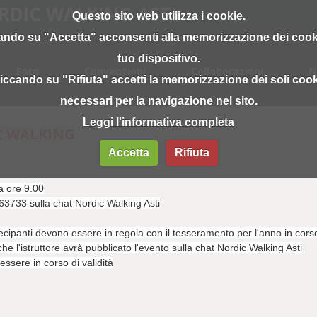
ORDIC WALKING ASTI
Questo sito web utilizza i cookie.
ando su "Accetta" acconsenti alla memorizzazione dei cook
tuo dispositivo.
Foto
Convenzioni
Collaborazioni
N
iccando su "Rifiuta" accetti la memorizzazione dei soli coo
necessari per la navigazione nel sito.
Leggi l'informativa completa
C WALKING
Accetta
Rifiuta
la ore 9.00
733 sulla chat Nordic Walking Asti
tecipanti devono essere in regola con il tesseramento per l'anno in cors
 l'istruttore avrà pubblicato l'evento sulla chat Nordic Walking Asti
ssere in corso di validità