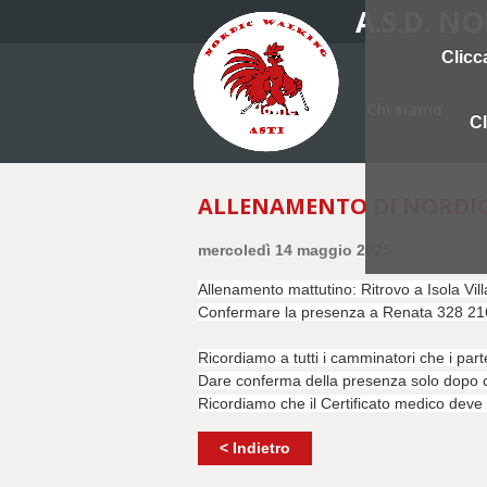
A.S.D. N
Clicc
Home
Chi siamo
Cl
ALLENAMENTO DI NORDI
mercoledì 14 maggio 2025
Allenamento mattutino: Ritrovo a Isola Vil
Confermare la presenza a Renata 328 2163
Ricordiamo a tutti i camminatori che i par
Dare conferma della presenza solo dopo che
Ricordiamo che il Certificato medico deve e
< Indietro