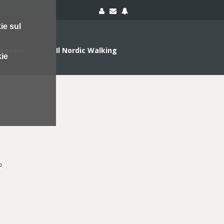
ie sul
egozio
Il Nordic Walking
kie
o