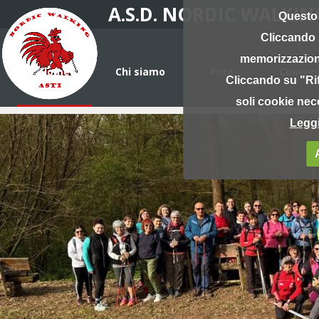
A.S.D. NORDIC WALKIN
Questo 
Cliccando 
memorizzazione
Home
Chi siamo
Foto
Convenz
Cliccando su "Rif
soli cookie nece
Leggi