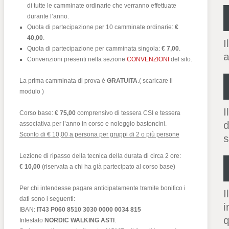
di tutte le camminate ordinarie che verranno effettuate
durante l’anno.
Quota di partecipazione per 10 camminate ordinarie:
€
40,00
.
I
Quota di partecipazione per camminata singola:
€ 7,00
.
a
Convenzioni presenti nella sezione
CONVENZIONI
del sito.
La prima camminata di prova è
GRATUITA
.( scaricare il
modulo )
I
Corso base:
€ 75,00
comprensivo di tessera CSI e tessera
d
associativa per l’anno in corso e noleggio bastoncini.
Sconto di € 10,00 a persona per gruppi di 2 o più persone
s
Lezione di ripasso della tecnica della durata di circa 2 ore:
€ 10,00
(riservata a chi ha già partecipato al corso base)
Per chi intendesse pagare anticipatamente tramite bonifico i
I
dati sono i seguenti:
i
IBAN:
IT43 P060 8510 3030 0000 0034 815
q
Intestato
NORDIC WALKING ASTI
.