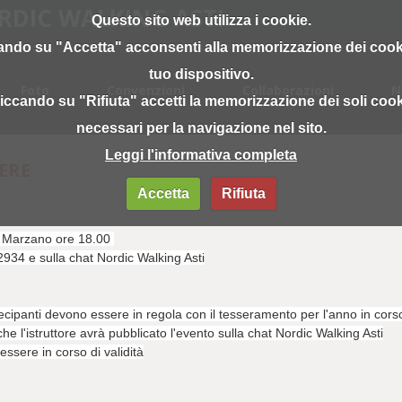
ORDIC WALKING ASTI
Questo sito web utilizza i cookie.
ando su "Accetta" acconsenti alla memorizzazione dei cook
tuo dispositivo.
Foto
Convenzioni
Collaborazioni
N
iccando su "Rifiuta" accetti la memorizzazione dei soli coo
necessari per la navigazione nel sito.
Leggi l'informativa completa
ERE
Accetta
Rifiuta
an Marzano ore 18.00
34 e sulla chat Nordic Walking Asti
tecipanti devono essere in regola con il tesseramento per l'anno in cors
 l'istruttore avrà pubblicato l'evento sulla chat Nordic Walking Asti
ssere in corso di validità