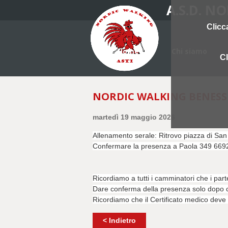
A.S.D. N
Clicc
Home
Chi siamo
Cl
NORDIC WALKING BENESS
martedì 19 maggio 2026
Allenamento serale: Ritrovo piazza di S
Confermare la presenza a Paola 349 66929
Ricordiamo a tutti i camminatori che i par
Dare conferma della presenza solo dopo che
Ricordiamo che il Certificato medico deve e
< Indietro