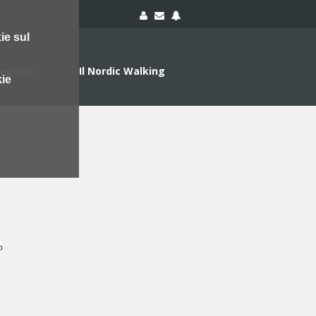
ie sul
egozio
Il Nordic Walking
kie
o