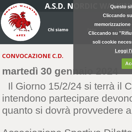
A.S.D. NORDIC WALKIN
Questo sit
Cliccando su
memorizzazione d
Home
Chi siamo
Foto
Convenz
Cliccando su "Rifiu
soli cookie necess
Leggi l
CONVOCAZIONE C.D.
Ac
martedì 30 gennaio 2024
Il Giorno 15/2/24 si terrà il 
intendono partecipare devono 
quanto si dovrà provvedere al